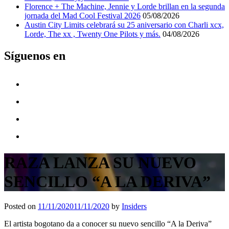
Florence + The Machine, Jennie y Lorde brillan en la segunda
jornada del Mad Cool Festival 2026
05/08/2026
Austin City Limits celebrará su 25 aniversario con Charli xcx,
Lorde, The xx , Twenty One Pilots y más.
04/08/2026
Síguenos en
RAZA LANZA SU NUEVO
SENCILLO “A LA DERIVA”
Posted on
11/11/2020
11/11/2020
by
Insiders
El artista bogotano da a conocer su nuevo sencillo “A la Deriva”