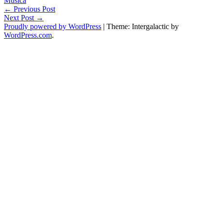
Música
Post
←
Previous Post
Next Post
→
navigation
Proudly powered by WordPress
|
Theme: Intergalactic by
WordPress.com
.