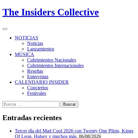
Skip
The Insiders Collective
to
content
Primary
Menu
NOTICIAS
Noticias
Lanzamientos
MÚSICA
Cubrimientos Nacionales
Cubrimientos Internacionales
Reseñas
Entrevistas
CALENDARIO INSIDER
Conciertos
Festivales
Buscar:
Entradas recientes
Tercer día del Mad Cool 2026 con Twenty One Pilots, Kings
Of Leon, Halsey y muchos más.
06/08/2026