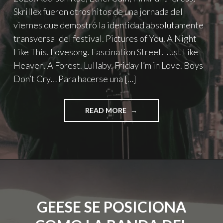
Skrillex fueron otros hitos de una jornada del
viernes que demostró la identidad absolutamente
transversal del festival. Pictures of You. A Night
Like This. Lovesong. Fascination Street. Just Like
Heaven. A Forest. Lullaby. Friday I’m in Love. Boys
Don’t Cry… Para hacerse una […]
"THE
READ MORE
CURE
SE
REENCUENTRAN
CON
EL
PÚBLICO
EN
PRIMAVERA
GEESE SE POSICIONA
SOUND
BARCELONA