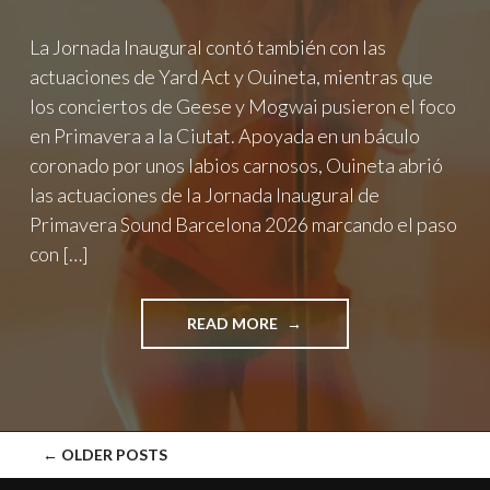
La Jornada Inaugural contó también con las
actuaciones de Yard Act y Ouineta, mientras que
los conciertos de Geese y Mogwai pusieron el foco
en Primavera a la Ciutat. Apoyada en un báculo
coronado por unos labios carnosos, Ouineta abrió
las actuaciones de la Jornada Inaugural de
Primavera Sound Barcelona 2026 marcando el paso
con […]
"WET
READ MORE
LEG
Y
GUITARRICADELAFUENTE
FUERON
LA
POSTS
←
OLDER POSTS
APERTURA
DE