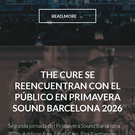
"PRIMAVERA
READ MORE
SOUND
BARCELONA
CIERRA
SU
24ª
EDICIÓN
CON
GORILLAZ,
THE CURE SE
THE
XX
REENCUENTRAN CON EL
Y
EL
PÚBLICO EN PRIMAVERA
CONCIERTO
SORPRESA
SOUND BARCELONA 2026
DE
OLIVIA
RODRIGO"
Segunda jornada del Primavera Sound Barcelona
2026: Addison Rae, Ethel Cain, PinkPantheress,