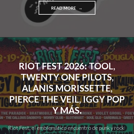
"FAUNA
READ MORE
PRIMAVERA
2026
PRESENTA
SU
LINE
UP
COMPLETO"
RIOT FEST 2026: TOOL,
TWENTY ONE PILOTS,
ALANIS MORISSETTE,
PIERCE THE VEIL, IGGY POP
Y MÁS.
Riot Fest, el emblemático encuentro de punk y rock