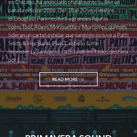
en Chicago, ha anunciado oficialmente su line up
para la edición 2026. Del 18 al 20 septiembre,
el Douglass Park recibirá a grandes figuras
como Tool, Alanis Morissette y Morrissey, quienes
lideran un cartel estelar que también incluye a Patti
Smith & Her Band, Elvis Costello & the
Imposters y Santigold. La lista de invitados destaca
por […]
"RIOT
READ MORE
FEST
2026:
TOOL,
TWENTY
ONE
PILOTS,
ALANIS
MORISSETTE,
PIERCE