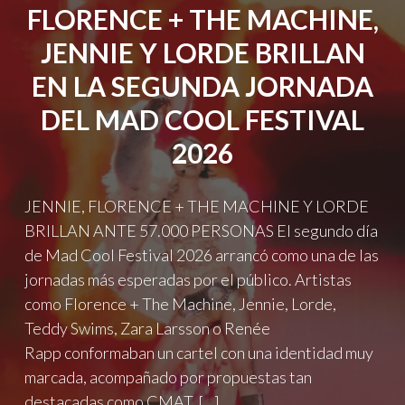
FLORENCE + THE MACHINE,
PILOTS,
KINGS
JENNIE Y LORDE BRILLAN
OF
LEON,
EN LA SEGUNDA JORNADA
HALSEY
Y
DEL MAD COOL FESTIVAL
MUCHOS
2026
MÁS."
JENNIE, FLORENCE + THE MACHINE Y LORDE
BRILLAN ANTE 57.000 PERSONAS El segundo día
de Mad Cool Festival 2026 arrancó como una de las
jornadas más esperadas por el público. Artistas
como Florence + The Machine, Jennie, Lorde,
Teddy Swims, Zara Larsson o Renée
Rapp conformaban un cartel con una identidad muy
marcada, acompañado por propuestas tan
destacadas como CMAT, […]