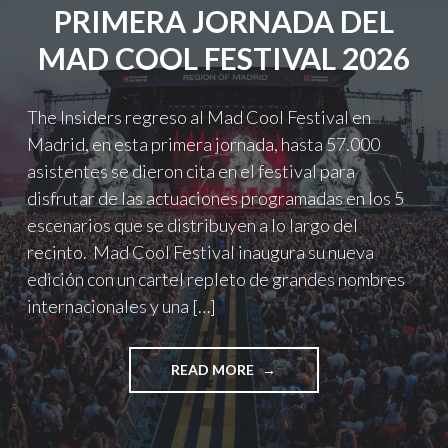
PRIMERA JORNADA DEL
XCX,
LORDE,
MAD COOL FESTIVAL 2026
THE
XX
,
The Insiders regreso al Mad Cool Festival en
TWENTY
Madrid, en esta primera jornada, hasta 57.000
ONE
PILOTS
asistentes se dieron cita en el festival para
Y
disfrutar de las actuaciones programadas en los 5
MÁS."
escenarios que se distribuyen a lo largo del
recinto. Mad Cool Festival inaugura su nueva
edición con un cartel repleto de grandes nombres
internacionales y una […]
"PRIMERA
READ MORE
JORNADA
DEL
MAD