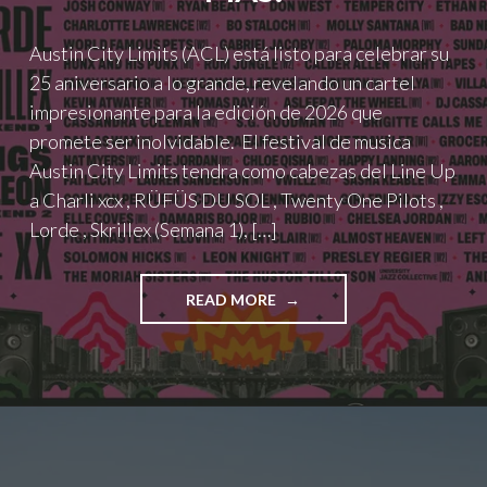
Austin City Limits (ACL) está listo para celebrar su
25 aniversario a lo grande, revelando un cartel
impresionante para la edición de 2026 que
promete ser inolvidable. El festival de musica
Austin City Limits tendra como cabezas del Line Up
a Charli xcx , RÜFÜS DU SOL , Twenty One Pilots ,
Lorde , Skrillex (Semana 1), […]
"AUSTIN
READ MORE
CITY
LIMITS
CELEBRARÁ
SU
25
ANIVERSARIO
CON
CHARLI