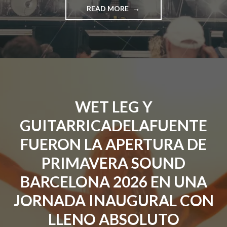
"GEESE
READ MORE
SE
POSICIONA
COMO
LA
BANDA
DEL
MOMENTO
EN
WET LEG Y
PRIMAVERA
SOUND
GUITARRICADELAFUENTE
BARCELONA
EN
FUERON LA APERTURA DE
UNA
JORNADA
PRIMAVERA SOUND
CON
BARCELONA 2026 EN UNA
METEOROLOGÍA
ADVERSA"
JORNADA INAUGURAL CON
LLENO ABSOLUTO