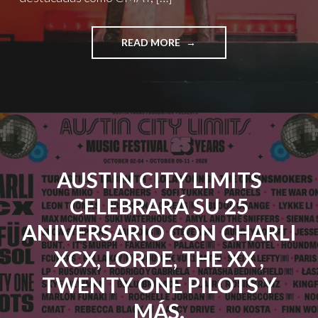
"FLORENCE
READ MORE
+
THE
MACHINE,
JENNIE
Y
LORDE
BRILLAN
EN
AUSTIN CITY LIMITS
LA
SEGUNDA
CELEBRARÁ SU 25
JORNADA
DEL
ANIVERSARIO CON CHARLI
MAD
COOL
XCX, LORDE, THE XX ,
FESTIVAL
TWENTY ONE PILOTS Y
2026"
MÁS.