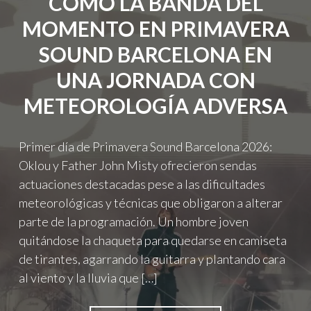
COMO LA BANDA DEL
2026"
MOMENTO EN PRIMAVERA
SOUND BARCELONA EN
UNA JORNADA CON
METEOROLOGÍA ADVERSA
Primer día de Primavera Sound Barcelona 2026:
Oklou y Father John Misty ofrecieron sendas
actuaciones destacadas pese a las dificultades
meteorológicas y técnicas que obligaron a alterar
parte de la programación. Un hombre joven
quitándose la chaqueta para quedarse en camiseta
de tirantes, agarrando la guitarra y plantando cara
al viento y la lluvia que […]