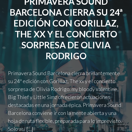
PRIMAVERA SOUND
THE
BARCELONA CIERRA SU 24ª
VEIL,
IGGY
EDICIÓN CON GORILLAZ,
POP
Y
THE XX Y EL CONCIERTO
MÁS."
SORPRESA DE OLIVIA
RODRIGO
Primavera Sound Barcelona cierra brillantemente
su 24ª edición con Gorillaz, The xx y el concierto
sorpresa de Olivia Rodrigo. my bloody valentine,
Big Thief y Little Simz ofrecieron actuaciones
destacadas en una jornada épica. Primavera Sound
Barcelona conviene ir con la mente abierta y una
hoja de ruta flexible, preparada para lo imprevisto.
Solo así […]