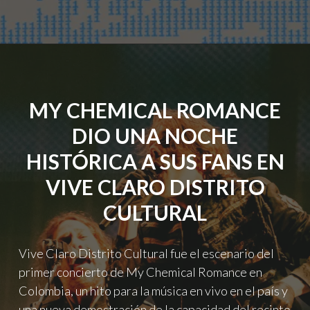
UNDERWORLD,
DISCLOSURE,
RICHIE
HAWTIN,
NINA
KRAVIZ
Y
MY CHEMICAL ROMANCE
MÁS
EN
DIO UNA NOCHE
UN
CARTEL
HISTÓRICA A SUS FANS EN
PARA
INICIAR
VIVE CLARO DISTRITO
UNA
CULTURAL
NUEVA
DÉCADA
DE
Vive Claro Distrito Cultural fue el escenario del
BAILE"
primer concierto de My Chemical Romance en
Colombia, un hito para la música en vivo en el país y
una nueva demostración de la capacidad del recinto