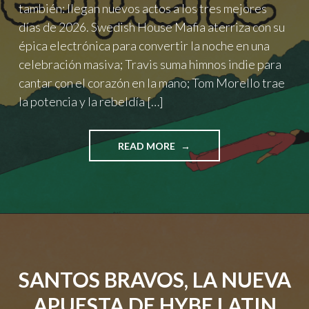
también: llegan nuevos actos a los tres mejores
días de 2026. Swedish House Mafia aterriza con su
épica electrónica para convertir la noche en una
celebración masiva; Travis suma himnos indie para
cantar con el corazón en la mano; Tom Morello trae
la potencia y la rebeldía […]
"SWEDISH
READ MORE
HOUSE
MAFIA
Y
TRAVIS
SE
UNEN
AL
FEP2026"
SANTOS BRAVOS, LA NUEVA
APUESTA DE HYBE LATIN