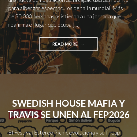
para albergar espectáculos de talla mundial. Más
de 30.000 personas asistieron a una jornada que
reafirma el lugar que ocupa […]
"MY
READ MORE
CHEMICAL
ROMANCE
DIO
UNA
NOCHE
HISTÓRICA
A
SUS
SWEDISH HOUSE MAFIA Y
FANS
EN
TRAVIS SE UNEN AL FEP2026
VIVE
CLARO
DISTRITO
El Festival Estéreo Picnic evoluciona y su lineup
CULTURAL"