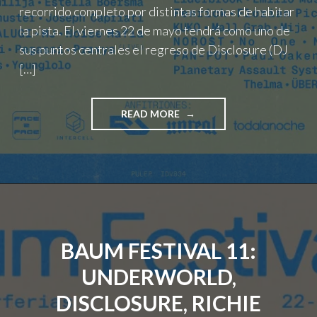
NUEVA
recorrido completo por distintas formas de habitar
ESCENA
la pista. El viernes 22 de mayo tendrá como uno de
GLOBAL"
sus puntos centrales el regreso de Disclosure (DJ
[…]
"BAUM
READ MORE
FESTIVAL 11:
CONOCE
AQUÍ
LA
PROGRAMACIÓN
POR
DÍAS"
BAUM FESTIVAL 11:
UNDERWORLD,
DISCLOSURE, RICHIE