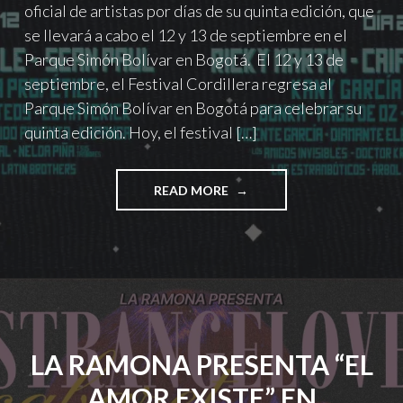
oficial de artistas por días de su quinta edición, que
se llevará a cabo el 12 y 13 de septiembre en el
Parque Simón Bolívar en Bogotá. El 12 y 13 de
septiembre, el Festival Cordillera regresa al
Parque Simón Bolívar en Bogotá para celebrar su
quinta edición. Hoy, el festival […]
"FESTIVAL
READ MORE
CORDILLERA
2026
REVELA
EL
CARTEL
POR
DÍAS"
LA RAMONA PRESENTA “EL
AMOR EXISTE” EN