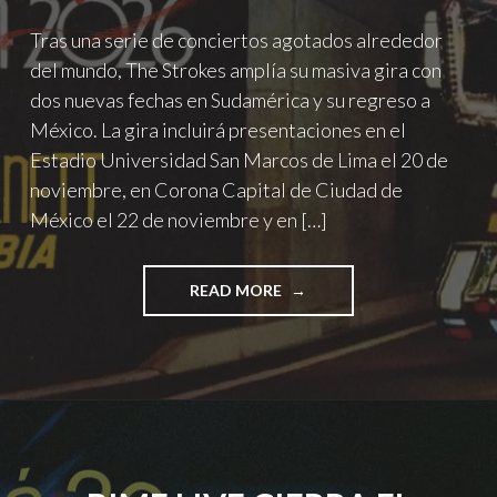
Tras una serie de conciertos agotados alrededor
del mundo, The Strokes amplía su masiva gira con
dos nuevas fechas en Sudamérica y su regreso a
México. La gira incluirá presentaciones en el
Estadio Universidad San Marcos de Lima el 20 de
noviembre, en Corona Capital de Ciudad de
México el 22 de noviembre y en […]
"THE
READ MORE
STROKES
REGRESA
A
COLOMBIA
CON
REALITY
AWAITS
TOUR"