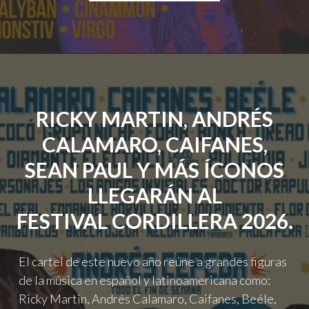
PRESENTA
“EL
AMOR
EXISTE”
EN
STRANGELOVE
CABARET,
RICKY MARTIN, ANDRÉS
UNA
CELEBRACIÓN
CALAMARO, CAIFANES,
DEL
PRIDE
SEAN PAUL Y MÁS ÍCONOS
ENTRE
MÚSICA,
LLEGARÁN AL
ARTE
FESTIVAL CORDILLERA 2026.
Y
DIVERSIDAD"
El cartel de este nuevo año reúne a grandes figuras
de la música en español y latinoamericana como:
Ricky Martin, Andrés Calamaro, Caifanes, Beéle,