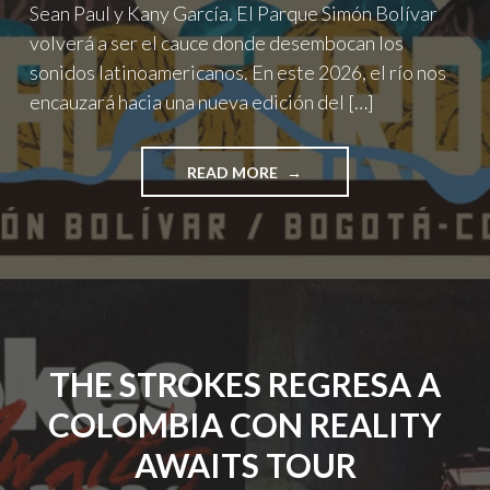
Sean Paul y Kany García. El Parque Simón Bolívar
volverá a ser el cauce donde desembocan los
sonidos latinoamericanos. En este 2026, el río nos
encauzará hacia una nueva edición del […]
"RICKY
READ MORE
MARTIN,
ANDRÉS
CALAMARO,
CAIFANES,
SEAN
PAUL
Y
MÁS
THE STROKES REGRESA A
ÍCONOS
LLEGARÁN
COLOMBIA CON REALITY
AL
FESTIVAL CORDILLERA 2026.
AWAITS TOUR