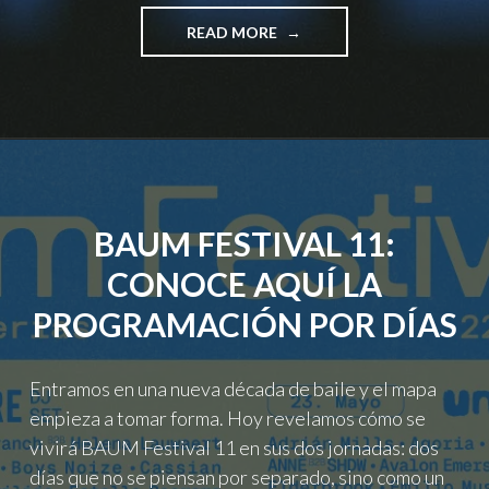
"BIME
READ MORE
LIVE
CIERRA
EL
CARTEL
DE
SU
QUINTO
ANIVERSARIO
BAUM FESTIVAL 11:
EN
BOGOTÁ
CONOCE AQUÍ LA
CON
MÁS
PROGRAMACIÓN POR DÍAS
DE
50
ARTISTAS
Entramos en una nueva década de baile y el mapa
Y
empieza a tomar forma. Hoy revelamos cómo se
FOCO
EN
vivirá BAUM Festival 11 en sus dos jornadas: dos
LA
días que no se piensan por separado, sino como un