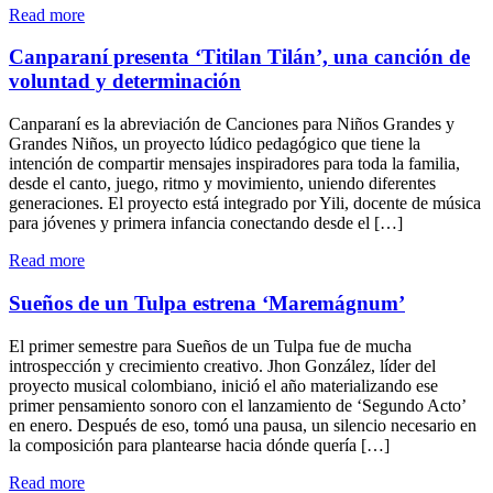
"Escucha
Read more
el
Capítulo
Canparaní presenta ‘Titilan Tilán’, una canción de
2
voluntad y determinación
de
Sense
Canparaní es la abreviación de Canciones para Niños Grandes y
of
Grandes Niños, un proyecto lúdico pedagógico que tiene la
Reality
intención de compartir mensajes inspiradores para toda la familia,
de
desde el canto, juego, ritmo y movimiento, uniendo diferentes
Love
generaciones. El proyecto está integrado por Yili, docente de música
My
para jóvenes y primera infancia conectando desde el […]
Robot"
"Canparaní
Read more
presenta
‘Titilan
Sueños de un Tulpa estrena ‘Maremágnum’
Tilán’,
una
El primer semestre para Sueños de un Tulpa fue de mucha
canción
introspección y crecimiento creativo. Jhon González, líder del
de
proyecto musical colombiano, inició el año materializando ese
voluntad
primer pensamiento sonoro con el lanzamiento de ‘Segundo Acto’
y
en enero. Después de eso, tomó una pausa, un silencio necesario en
determinación"
la composición para plantearse hacia dónde quería […]
"Sueños
Read more