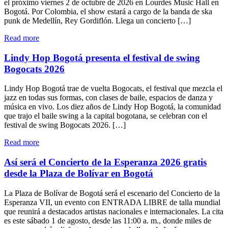
el próximo viernes 2 de octubre de 2026 en Lourdes Music Hall en
Bogotá. Por Colombia, el show estará a cargo de la banda de ska
punk de Medellín, Rey Gordiflón. Llega un concierto […]
"Todos
Read more
Tus
Muertos
Lindy Hop Bogotá presenta el festival de swing
y
Bogocats 2026
Rey
Gordiflón
Lindy Hop Bogotá trae de vuelta Bogocats, el festival que mezcla el
llegan
jazz en todas sus formas, con clases de baile, espacios de danza y
a
música en vivo. Los diez años de Lindy Hop Bogotá, la comunidad
Lourdes
que trajo el baile swing a la capital bogotana, se celebran con el
Music
festival de swing Bogocats 2026. […]
Hall"
"Lindy
Read more
Hop
Bogotá
Así será el Concierto de la Esperanza 2026 gratis
presenta
desde la Plaza de Bolívar en Bogotá
el
festival
La Plaza de Bolívar de Bogotá será el escenario del Concierto de la
de
Esperanza VII, un evento con ENTRADA LIBRE de talla mundial
swing
que reunirá a destacados artistas nacionales e internacionales. La cita
Bogocats
es este sábado 1 de agosto, desde las 11:00 a. m., donde miles de
2026"