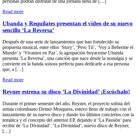
personas podrán disfrutar de una jornada llena de […]
"Así
Read more
será
el
Ubanda y Requilates presentan el video de su nuevo
Concierto
sencillo ‘La Reversa’
de
la
Después de una serie de lanzamientos que han fortalecido su
Esperanza
propuesta musical, entre ellos ‘Story’, ‘Pero Tú’, ‘Voy a Beberme el
2026
Mundo’ y ‘Vivamos en Paz’, la agrupación boyacense Ubanda
gratis
presenta ‘La Reversa’, una canción que nace desde la nostalgia y se
desde
convierte en la banda sonora perfecta para dedicarle a esa persona
la
que, a […]
Plaza
de
"Ubanda
Read more
Bolívar
y
en
Requilates
Reyner estrena su disco ‘La Divinidad’ ¡Escúchalo!
Bogotá"
presentan
el
Durante el primer semestre del año, Reyner, el proyecto solista del
video
artista colombiano Deiner Mosquera, estuvo lleno de trabajo con el
de
lanzamiento de su nuevo disco y dando los últimos conciertos con la
su
temática y el concepto del anterior EP, dejando ir ‘La Passión’ para
nuevo
recibir de ‘La Divinidad’. ‘La Divinidad’, nuevo disco de Reyner,
sencillo
[…]
‘La