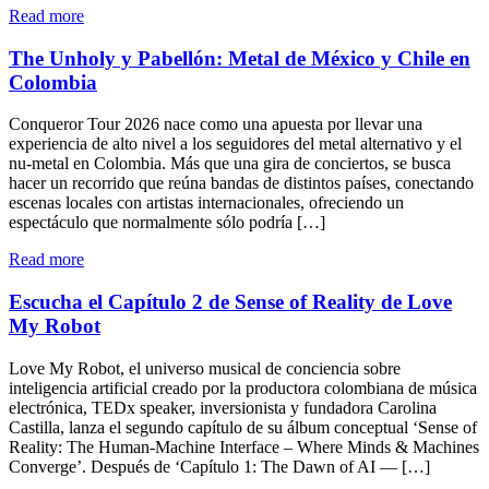
Reversa’"
"Reyner
Read more
estrena
su
The Unholy y Pabellón: Metal de México y Chile en
disco
Colombia
‘La
Divinidad’
Conqueror Tour 2026 nace como una apuesta por llevar una
¡Escúchalo!"
experiencia de alto nivel a los seguidores del metal alternativo y el
nu-metal en Colombia. Más que una gira de conciertos, se busca
hacer un recorrido que reúna bandas de distintos países, conectando
escenas locales con artistas internacionales, ofreciendo un
espectáculo que normalmente sólo podría […]
"The
Read more
Unholy
y
Escucha el Capítulo 2 de Sense of Reality de Love
Pabellón:
My Robot
Metal
de
Love My Robot, el universo musical de conciencia sobre
México
inteligencia artificial creado por la productora colombiana de música
y
electrónica, TEDx speaker, inversionista y fundadora Carolina
Chile
Castilla, lanza el segundo capítulo de su álbum conceptual ‘Sense of
en
Reality: The Human-Machine Interface – Where Minds & Machines
Colombia"
Converge’. Después de ‘Capítulo 1: The Dawn of AI — […]