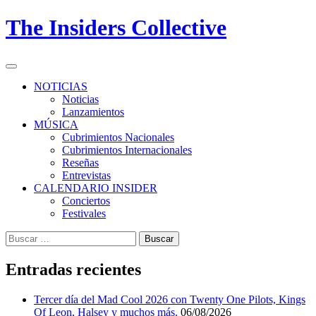
Skip
The Insiders Collective
to
content
Primary
Menu
NOTICIAS
Noticias
Lanzamientos
MÚSICA
Cubrimientos Nacionales
Cubrimientos Internacionales
Reseñas
Entrevistas
CALENDARIO INSIDER
Conciertos
Festivales
Buscar:
Entradas recientes
Tercer día del Mad Cool 2026 con Twenty One Pilots, Kings
Of Leon, Halsey y muchos más.
06/08/2026