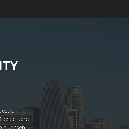
ITY
uestra
0 de octubre
mplo Jensen