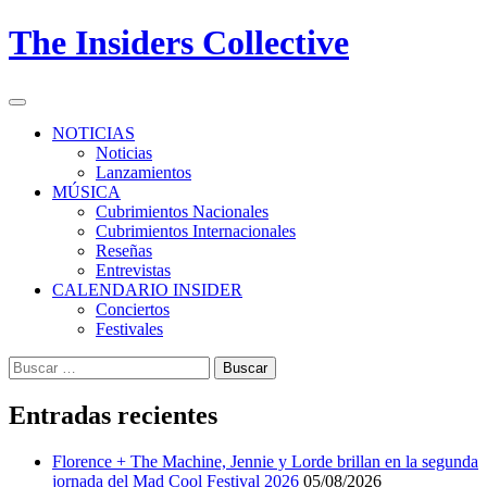
Skip
The Insiders Collective
to
content
Primary
Menu
NOTICIAS
Noticias
Lanzamientos
MÚSICA
Cubrimientos Nacionales
Cubrimientos Internacionales
Reseñas
Entrevistas
CALENDARIO INSIDER
Conciertos
Festivales
Buscar:
Entradas recientes
Florence + The Machine, Jennie y Lorde brillan en la segunda
jornada del Mad Cool Festival 2026
05/08/2026