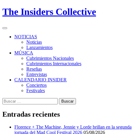
Skip
The Insiders Collective
to
content
Primary
Menu
NOTICIAS
Noticias
Lanzamientos
MÚSICA
Cubrimientos Nacionales
Cubrimientos Internacionales
Reseñas
Entrevistas
CALENDARIO INSIDER
Conciertos
Festivales
Buscar:
Entradas recientes
Florence + The Machine, Jennie y Lorde brillan en la segunda
jornada del Mad Cool Festival 2026
05/08/2026