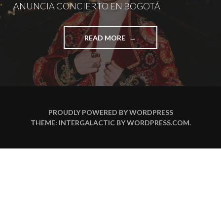
ANUNCIA CONCIERTO EN BOGOTÁ
"DUPLAT
READ MORE
EL
PRÍNCIPE
DE
CHAPINERO
ANUNCIA
CONCIERTO
EN
PROUDLY POWERED BY WORDPRESS
BOGOTÁ"
THEME: INTERGALACTIC BY
WORDPRESS.COM
.