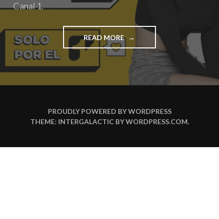
Canal 1.
"EL
READ MORE
PROGRAMA
DE
MÚSICA
LATINA
LATIDO
MUSIC
LLEGA
PROUDLY POWERED BY WORDPRESS
A
THEME: INTERGALACTIC BY
WORDPRESS.COM
.
CANAL
1."