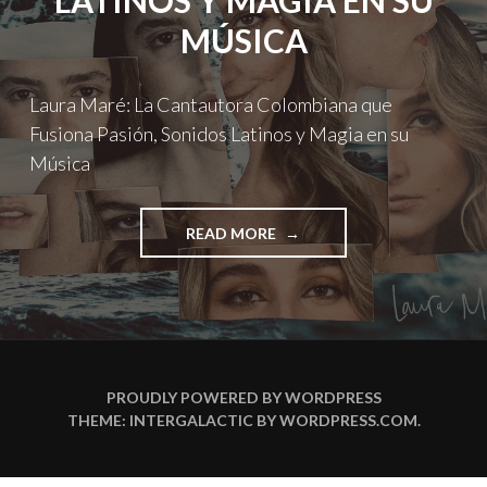
LATINOS Y MAGIA EN SU
MÚSICA
Laura Maré: La Cantautora Colombiana que
Fusiona Pasión, Sonidos Latinos y Magia en su
Música
"LAURA
READ MORE
MARÉ:
LA
CANTAUTORA
COLOMBIANA
QUE
FUSIONA
PASIÓN,
PROUDLY POWERED BY WORDPRESS
SONIDOS
THEME: INTERGALACTIC BY
WORDPRESS.COM
.
LATINOS
Y
MAGIA