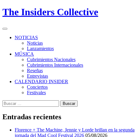
Skip
The Insiders Collective
to
content
Primary
Menu
NOTICIAS
Noticias
Lanzamientos
MÚSICA
Cubrimientos Nacionales
Cubrimientos Internacionales
Reseñas
Entrevistas
CALENDARIO INSIDER
Conciertos
Festivales
Buscar:
Entradas recientes
Florence + The Machine, Jennie y Lorde brillan en la segunda
jornada del Mad Cool Festival 2026
05/08/2026