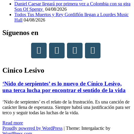
Daniel Caesar llegará por primera vez a Colombia con su gira
Son Of Spergy
04/08/2026
Todos Tus Muertos y Rey Gordiflón llegan a Lourdes Music
Hall
04/08/2026
Síguenos en
Cinico Lesivo
‘Nido de serpientes’ es lo nuevo de Cínico Lesivo,
una terca lucha por encontrar el sentido de la vida
‘Nido de serpientes’ es el relato de la frustración. Es una canción de
carácter llena de esperanza. Siempre habrá una justificación para ser
terco y seguir todas las luchas de la vida.
"‘Nido
Read more
de
Proudly powered by WordPress
|
Theme: Intergalactic by
serpientes’
WordPress.com
.