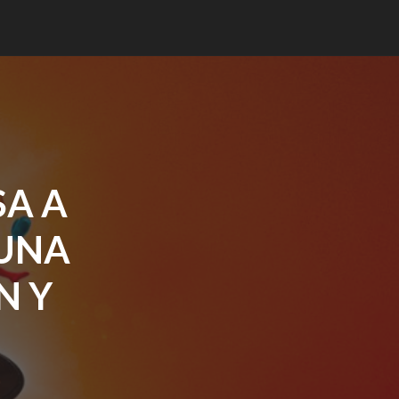
SA A
 UNA
N Y