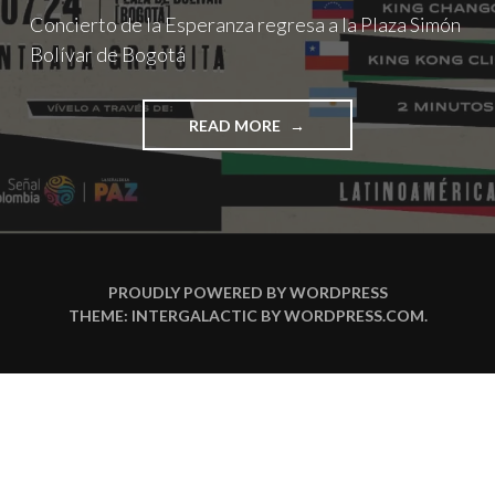
Concierto de la Esperanza regresa a la Plaza Simón
Bolívar de Bogotá
"CONCIERTO
READ MORE
DE
LA
ESPERANZA
REGRESA
A
LA
PLAZA
PROUDLY POWERED BY WORDPRESS
SIMÓN
THEME: INTERGALACTIC BY
WORDPRESS.COM
.
BOLÍVAR
DE
BOGOTÁ"