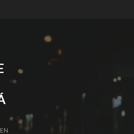
E
Á
 EN