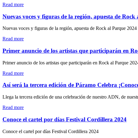
en
en
"Así
Read more
Bogotá"
Lourdes
será
Music
el
Nuevas voces y figuras de la región, apuesta de Roc
Hall"
concierto
de
Nuevas voces y figuras de la región, apuesta de Rock al Parque 2024
Pibes
Chorros
"Nuevas
Read more
y
voces
Supermerk2
y
Primer anuncio de los artistas que participarán en R
en
figuras
Bogotá"
de
Primer anuncio de los artistas que participarán en Rock al Parque 202
la
región,
"Primer
Read more
apuesta
anuncio
de
de
Así será la tercera edición de Páramo Celebra ¡Conoce 
Rock
los
al
artistas
Llega la tercera edición de una celebración de nuestro ADN, de nuest
Parque
que
2024
participarán
"Así
Read more
￼"
en
será
Rock
la
Conoce el cartel por días Festival Cordillera 2024
al
tercera
Parque
edición
Conoce el cartel por días Festival Cordillera 2024
2024"
de