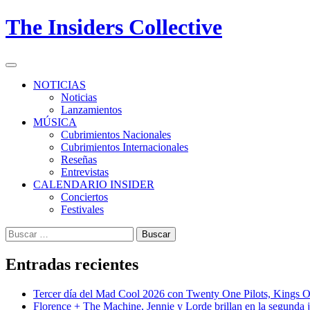
Skip
The Insiders Collective
to
content
Primary
Menu
NOTICIAS
Noticias
Lanzamientos
MÚSICA
Cubrimientos Nacionales
Cubrimientos Internacionales
Reseñas
Entrevistas
CALENDARIO INSIDER
Conciertos
Festivales
Buscar:
Entradas recientes
Tercer día del Mad Cool 2026 con Twenty One Pilots, Kings 
Florence + The Machine, Jennie y Lorde brillan en la segunda