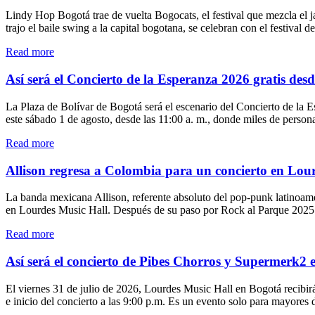
Rey
Lindy Hop Bogotá trae de vuelta Bogocats, el festival que mezcla el 
Gordiflón
trajo el baile swing a la capital bogotana, se celebran con el festiva
llegan
a
"Lindy
Read more
Lourdes
Hop
Music
Bogotá
Así será el Concierto de la Esperanza 2026 gratis des
Hall"
presenta
el
La Plaza de Bolívar de Bogotá será el escenario del Concierto de la 
festival
este sábado 1 de agosto, desde las 11:00 a. m., donde miles de person
de
swing
"Así
Read more
Bogocats
será
2026"
el
Allison regresa a Colombia para un concierto en Lou
Concierto
de
La banda mexicana Allison, referente absoluto del pop-punk latinoame
la
en Lourdes Music Hall. Después de su paso por Rock al Parque 2025 
Esperanza
2026
"Allison
Read more
gratis
regresa
desde
a
Así será el concierto de Pibes Chorros y Supermerk2 
la
Colombia
Plaza
para
El viernes 31 de julio de 2026, Lourdes Music Hall en Bogotá recibir
de
un
e inicio del concierto a las 9:00 p.m. Es un evento solo para mayores
Bolívar
concierto