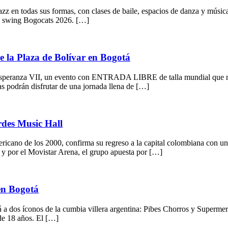
jazz en todas sus formas, con clases de baile, espacios de danza y mú
l de swing Bogocats 2026. […]
de la Plaza de Bolívar en Bogotá
Esperanza VII, un evento con ENTRADA LIBRE de talla mundial que reuni
as podrán disfrutar de una jornada llena de […]
rdes Music Hall
ricano de los 2000, confirma su regreso a la capital colombiana con un
y por el Movistar Arena, el grupo apuesta por […]
en Bogotá
á a dos íconos de la cumbia villera argentina: Pibes Chorros y Superme
 de 18 años. El […]