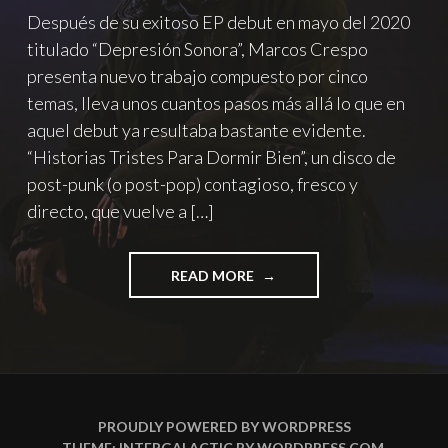
Después de su exitoso EP debut en mayo del 2020
titulado “Depresión Sonora”, Marcos Crespo
presenta nuevo trabajo compuesto por cinco
temas, lleva unos cuantos pasos más allá lo que en
aquel debut ya resultaba bastante evidente.
“Historias Tristes Para Dormir Bien”, un disco de
post-punk (o post-pop) contagioso, fresco y
directo, que vuelve a […]
"“HISTORIAS
READ MORE
TRISTES
PARA
DORMIR
BIEN”
EL
NUEVO
EP
PROUDLY POWERED BY WORDPRESS
DEL
THEME: INTERGALACTIC BY
WORDPRESS.COM
.