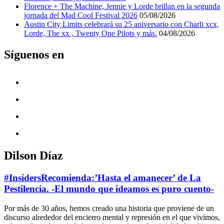
Florence + The Machine, Jennie y Lorde brillan en la segunda
jornada del Mad Cool Festival 2026
05/08/2026
Austin City Limits celebrará su 25 aniversario con Charli xcx,
Lorde, The xx , Twenty One Pilots y más.
04/08/2026
Síguenos en
Dilson Díaz
#InsidersRecomienda:’Hasta el amanecer’ de La
Pestilencia. -El mundo que ideamos es puro cuento-
Por más de 30 años, hemos creado una historia que proviene de un
discurso alrededor del encierro mental y represión en el que vivimos,