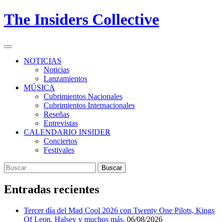
Skip
The Insiders Collective
to
content
Primary
Menu
NOTICIAS
Noticias
Lanzamientos
MÚSICA
Cubrimientos Nacionales
Cubrimientos Internacionales
Reseñas
Entrevistas
CALENDARIO INSIDER
Conciertos
Festivales
Buscar:
Entradas recientes
Tercer día del Mad Cool 2026 con Twenty One Pilots, Kings
Of Leon, Halsey y muchos más.
06/08/2026