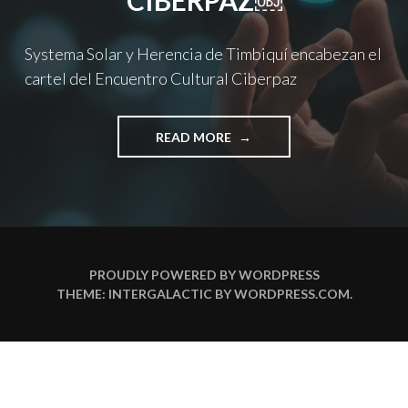
CIBERPAZ￼
Systema Solar y Herencia de Timbiquí encabezan el
cartel del Encuentro Cultural Ciberpaz
"SYSTEMA
READ MORE
SOLAR
Y
HERENCIA
DE
TIMBIQUÍ
ENCABEZAN
EL
PROUDLY POWERED BY WORDPRESS
CARTEL
THEME: INTERGALACTIC BY
WORDPRESS.COM
.
DEL
ENCUENTRO
CULTURAL
CIBERPAZ
￼"