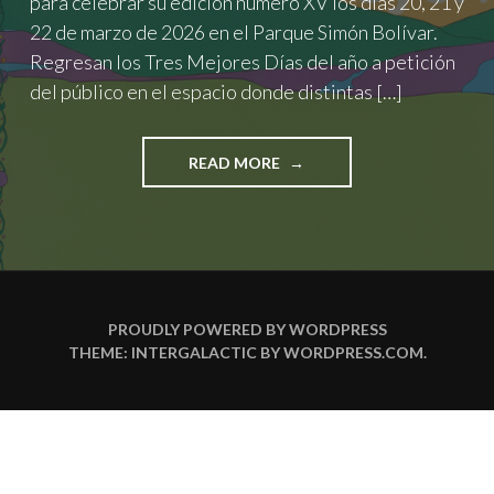
para celebrar su edición número XV los días 20, 21 y
22 de marzo de 2026 en el Parque Simón Bolívar.
Regresan los Tres Mejores Días del año a petición
del público en el espacio donde distintas […]
"FEP
READ MORE
2026:
EL
AHORA
ES
PARA
SIEMPRE"
PROUDLY POWERED BY WORDPRESS
THEME: INTERGALACTIC BY
WORDPRESS.COM
.