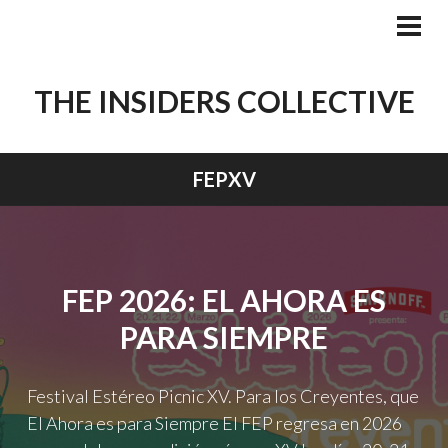
Skip
to
PRI
MEN
content
THE INSIDERS COLLECTIVE
FEPXV
FEP 2026: EL AHORA ES
PARA SIEMPRE
Festival Estéreo Picnic XV. Para los Creyentes, que
El Ahora es para Siempre El FEP regresa en 2026