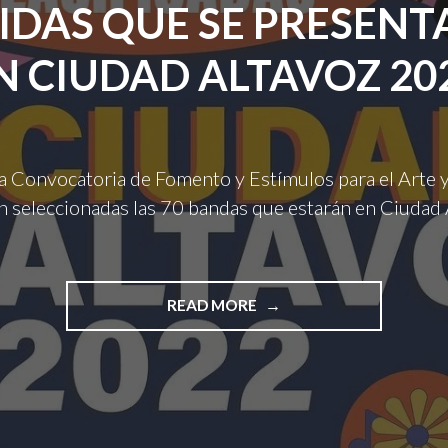
IDAS QUE SE PRESEN
N CIUDAD ALTAVOZ 20
la Convocatoria de Fomento y Estímulos para el Arte y
 seleccionadas las 70 bandas que estarán en Ciudad 
"CONOCE
READ MORE
LAS
70
BANDAS
ELEGIDAS
QUE
SE