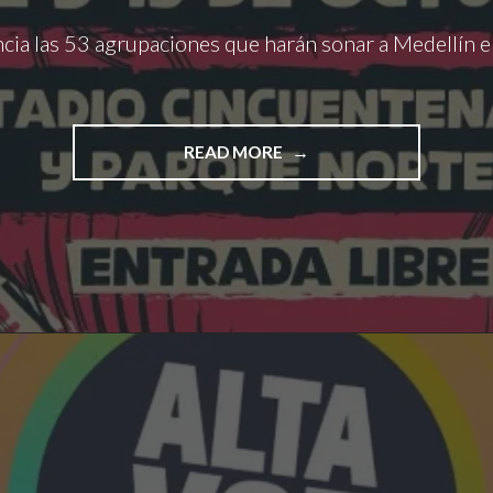
cia las 53 agrupaciones que harán sonar a Medellín en
"ALTAVOZ
READ MORE
ANUNCIA
LAS
53
AGRUPACIONES
QUE
HARÁN
SONAR
A
MEDELLÍN
EN
LA
EDICIÓN
22"