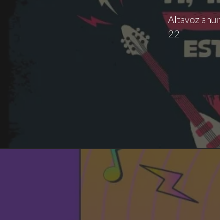
Altavoz anun
22