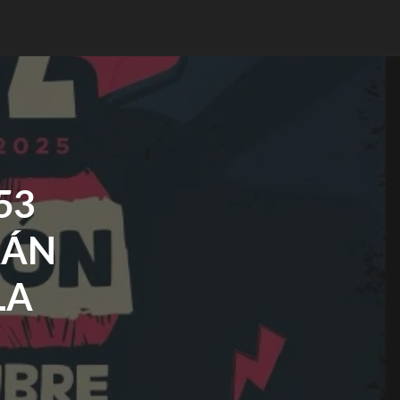
53
RÁN
LA