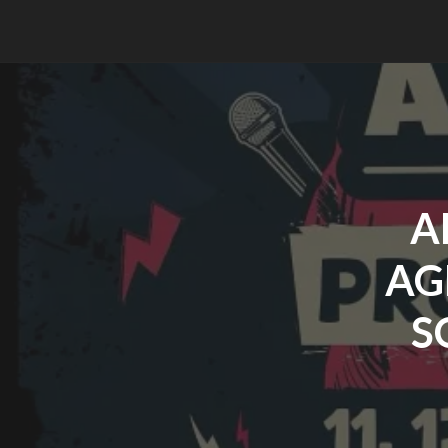
A
AG
S