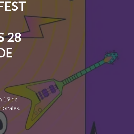
FEST
 28
DE
ón 19 de
cionales.