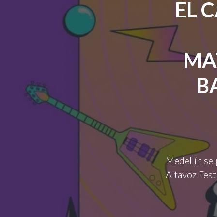
EL 
MA
B
Medellín se 
Altavoz Fest