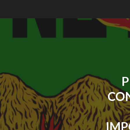
P
CON
IMP