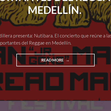
MEDELLÍN.
dillera presenta: Nutibara. El concierto que reúne a l
mportantes del Reggae en Medellín.
"FESTIVAL
READ MORE
CORDILLERA
PRESENTA:
NUTIBARA.
EL
CONCIERTO
QUE
REÚNE
A