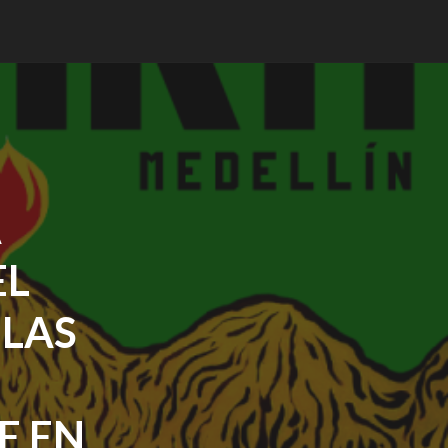
A
EL
 LAS
E EN