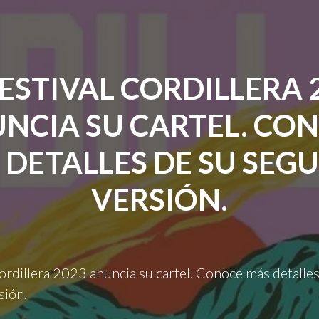
LAS
LEYENDAS
VIVAS
MÁS
IMPORTANTES
FESTIVAL CORDILLERA 
DEL
REGGAE
NCIA SU CARTEL. CO
EN
MEDELLÍN. "
 DETALLES DE SU SEG
VERSIÓN.
Cordillera 2023 anuncia su cartel. Conoce más detalles
sión.