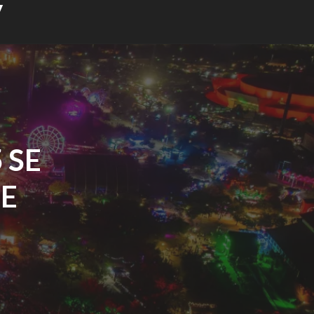
y
 SE
E