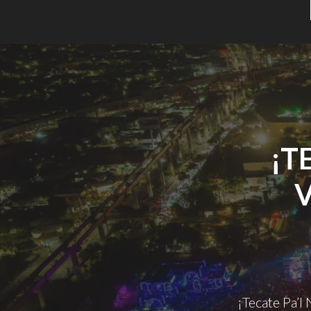
¡T
¡Tecate Pa’l