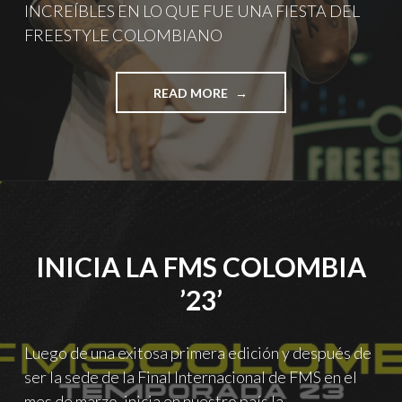
INCREÍBLES EN LO QUE FUE UNA FIESTA DEL
FREESTYLE COLOMBIANO
"¡ASÍ
READ MORE
FUE
LA
SEGUNDA
JORNADA
DE
FMS
COLOMBIA!"
INICIA LA FMS COLOMBIA
’23’
Luego de una exitosa primera edición y después de
ser la sede de la Final Internacional de FMS en el
mes de marzo, inicia en nuestro país la