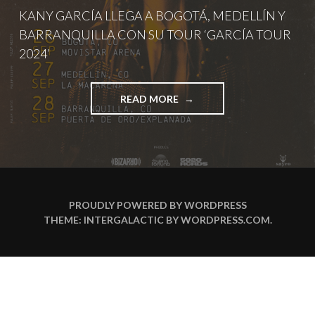
KANY GARCÍA LLEGA A BOGOTÁ, MEDELLÍN Y
BARRANQUILLA CON SU TOUR ‘GARCÍA TOUR
2024’
"KANY
READ MORE
GARCÍA
LLEGA
A
BOGOTÁ,
MEDELLÍN
Y
BARRANQUILLA
PROUDLY POWERED BY WORDPRESS
CON
THEME: INTERGALACTIC BY
WORDPRESS.COM
.
SU
TOUR
‘GARCÍA
TOUR
2024’"