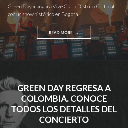
Green Day inaugura Vive Claro Distrito Cultural
con un show histórico en Bogotá
"GREEN
READ MORE
DAY
INAUGURA
VIVE
CLARO
DISTRITO
CULTURAL
CON
UN
GREEN DAY REGRESA A
SHOW
HISTÓRICO
COLOMBIA. CONOCE
EN
BOGOTÁ"
TODOS LOS DETALLES DEL
CONCIERTO