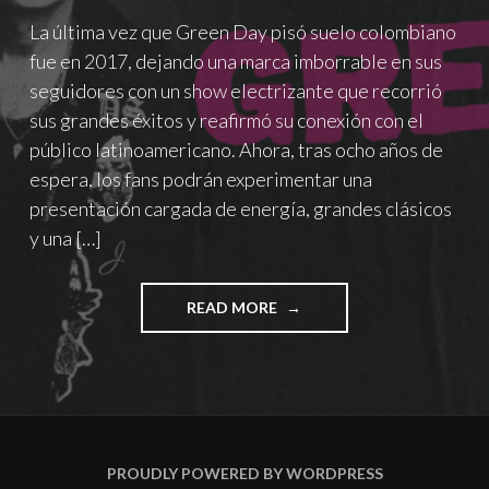
La última vez que Green Day pisó suelo colombiano
fue en 2017, dejando una marca imborrable en sus
seguidores con un show electrizante que recorrió
sus grandes éxitos y reafirmó su conexión con el
público latinoamericano. Ahora, tras ocho años de
espera, los fans podrán experimentar una
presentación cargada de energía, grandes clásicos
y una […]
"GREEN
READ MORE
DAY
REGRESA
A
COLOMBIA.
CONOCE
TODOS
LOS
PROUDLY POWERED BY WORDPRESS