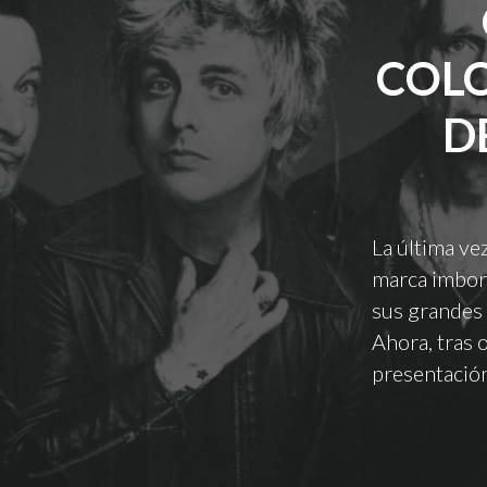
COLO
D
La última ve
marca imborr
sus grandes 
Ahora, tras 
presentación