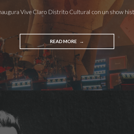
augura Vive Claro Distrito Cultural con un show his
"GREEN
READ MORE
DAY
INAUGURA
VIVE
CLARO
DISTRITO
CULTURAL
CON
UN
SHOW
HISTÓRICO
EN
BOGOTÁ"