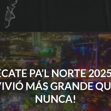
REGRESA
A
COLOMBIA.
CONOCE
TODOS
LOS
DETALLES
DEL
CONCIERTO"
ECATE PA’L NORTE 2025
VIVIÓ MÁS GRANDE QU
NUNCA!