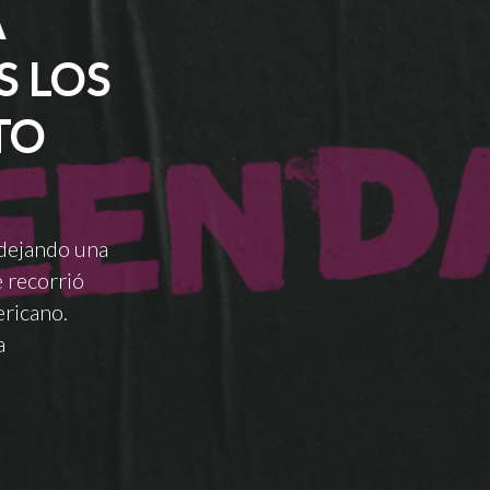
A
S LOS
TO
 dejando una
 recorrió
ericano.
a