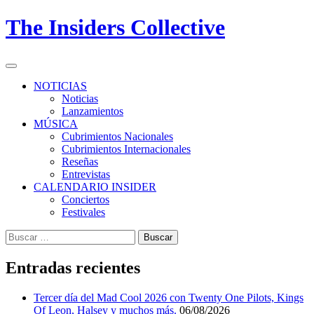
Skip
The Insiders Collective
to
content
Primary
Menu
NOTICIAS
Noticias
Lanzamientos
MÚSICA
Cubrimientos Nacionales
Cubrimientos Internacionales
Reseñas
Entrevistas
CALENDARIO INSIDER
Conciertos
Festivales
Buscar:
Entradas recientes
Tercer día del Mad Cool 2026 con Twenty One Pilots, Kings
Of Leon, Halsey y muchos más.
06/08/2026