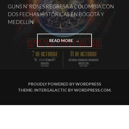
GUNS N’ ROSES REGRESA A COLOMBIA CON
DOS FECHAS HISTÓRICAS EN BOGOTÁ Y
MEDELLÍN
"GUNS
READ MORE
N’
ROSES
REGRESA
A
COLOMBIA
CON
DOS
PROUDLY POWERED BY WORDPRESS
FECHAS
THEME: INTERGALACTIC BY
WORDPRESS.COM
.
HISTÓRICAS
EN
BOGOTÁ
Y
MEDELLÍN"