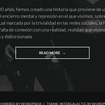
0 años, hemos creado una historia que proviene de u
l encierro mental y represión en el que vivimos, sobre
al marcada por la trivialidad en las redes sociales, la f
 falta de conexión con una realidad, realidad que vivim
 y distorsionada
"#INSIDERSRECOMIENDA
READ MORE
EL
AMANECER’
DE
LA
PESTILENCIA.
-
EL
MUNDO
QUE
POWERED BY WORDPRESS
|
THEME: INTERGALACTIC BY
WORDP