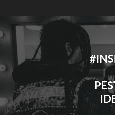
#IN
PES
ID