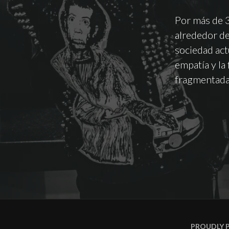
Por más de 3
alrededor de
sociedad actu
empatía y la
fragmentada
PROUDLY 