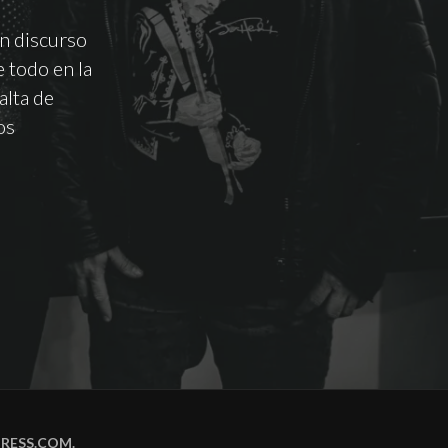
n discurso
 todo en la
alta de
os
:’HASTA
RESS.COM
.