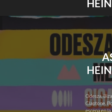
HEIN
A
HEIN
Odesza, Biza
Claptone, B
escena en la