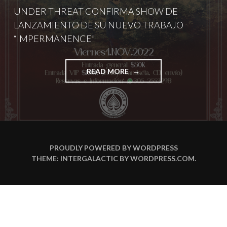
UNDER THREAT CONFIRMA SHOW DE
LANZAMIENTO DE SU NUEVO TRABAJO
“IMPERMANENCE”
"UNDER
READ MORE
THREAT
CONFIRMA
SHOW
DE
LANZAMIENTO
DE
SU
PROUDLY POWERED BY WORDPRESS
NUEVO
THEME: INTERGALACTIC BY
WORDPRESS.COM
.
TRABAJO
“IMPERMANENCE”￼"