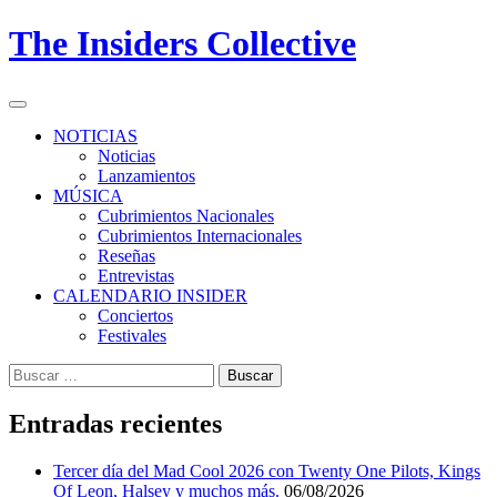
Skip
The Insiders Collective
to
content
Primary
Menu
NOTICIAS
Noticias
Lanzamientos
MÚSICA
Cubrimientos Nacionales
Cubrimientos Internacionales
Reseñas
Entrevistas
CALENDARIO INSIDER
Conciertos
Festivales
Buscar:
Entradas recientes
Tercer día del Mad Cool 2026 con Twenty One Pilots, Kings
Of Leon, Halsey y muchos más.
06/08/2026