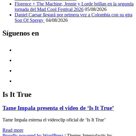
Florence + The Machine, Jennie y Lorde brillan en la segunda
jornada del Mad Cool Festival 2026
05/08/2026
Daniel Caesar llegará por primera vez a Colombia con su gira
Son Of Spergy
04/08/2026
Síguenos en
Is It True
Tame Impala presenta el video de ‘Is It True’
Tame Impala estrena el videoclip oficial de ‘Is It True’
"Tame
Read more
Impala
Proudly powered by WordPress
|
Theme: Intergalactic by