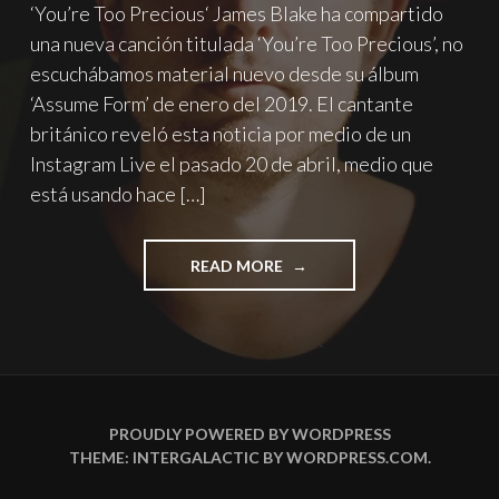
‘You’re Too Precious‘ James Blake ha compartido
una nueva canción titulada ‘You’re Too Precious’, no
escuchábamos material nuevo desde su álbum
‘Assume Form’ de enero del 2019. El cantante
británico reveló esta noticia por medio de un
Instagram Live el pasado 20 de abril, medio que
está usando hace […]
"JAMES
READ MORE
BLAKE
COMPARTE
NUEVA
CANCIÓN
‘YOU’RE
TOO
PRECIOUS’"
PROUDLY POWERED BY WORDPRESS
THEME: INTERGALACTIC BY
WORDPRESS.COM
.