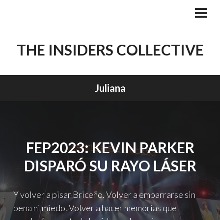
Skip
to
PRI
MEN
content
THE INSIDERS COLLECTIVE
Juliana
FEP2023: KEVIN PARKER
DISPARÓ SU RAYO LÁSER
Y volver a pisar Briceño. Volver a embarrarse sin
pena ni miedo. Volver a hacer memorias que