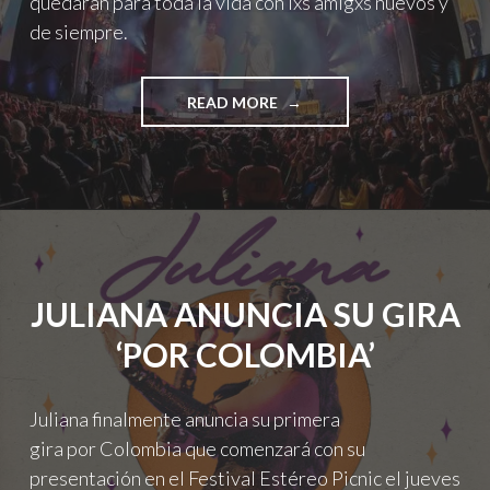
quedarán para toda la vida con lxs amigxs nuevos y
de siempre.
"FEP2023:
READ MORE
KEVIN
PARKER
DISPARÓ
SU
RAYO
LÁSER"
JULIANA ANUNCIA SU GIRA
‘POR COLOMBIA’
Juliana finalmente anuncia su primera
gira por Colombia que comenzará con su
presentación en el Festival Estéreo Picnic el jueves