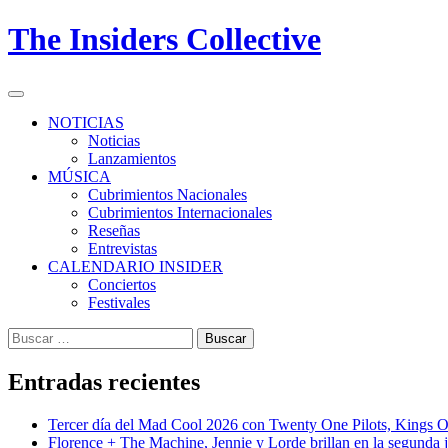
Skip
The Insiders Collective
to
content
Primary
Menu
NOTICIAS
Noticias
Lanzamientos
MÚSICA
Cubrimientos Nacionales
Cubrimientos Internacionales
Reseñas
Entrevistas
CALENDARIO INSIDER
Conciertos
Festivales
Buscar:
Entradas recientes
Tercer día del Mad Cool 2026 con Twenty One Pilots, Kings 
Florence + The Machine, Jennie y Lorde brillan en la segunda