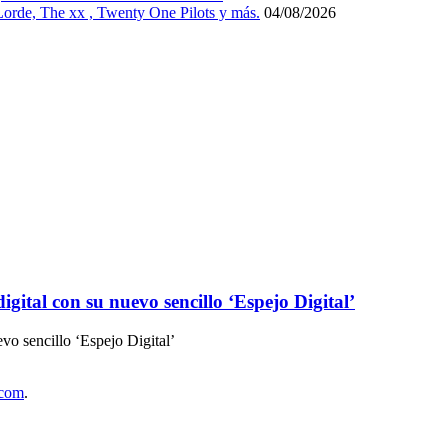
 Lorde, The xx , Twenty One Pilots y más.
04/08/2026
ital con su nuevo sencillo ‘Espejo Digital’
vo sencillo ‘Espejo Digital’
.com
.