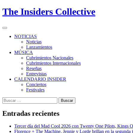
Skip
The Insiders Collective
to
content
Primary
Menu
NOTICIAS
Noticias
Lanzamientos
MÚSICA
Cubrimientos Nacionales
Cubrimientos Internacionales
Reseñas
Entrevistas
CALENDARIO INSIDER
Conciertos
Festivales
Buscar:
Entradas recientes
Tercer día del Mad Cool 2026 con Twenty One Pilots, Kings 
Florence + The Machine, Jennie y Lorde brillan en la segunda