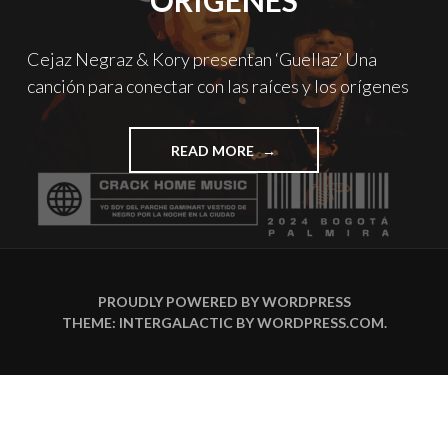
ORÍGENES
Cejaz Negraz & Kory presentan ‘Guellaz’ Una
canción para conectar con las raíces y los orígenes
"CEJAZ
READ MORE
NEGRAZ
&
KORY
PRESENTAN
‘GUELLAZ’
UNA
CANCIÓN
PROUDLY POWERED BY WORDPRESS
PARA
THEME: INTERGALACTIC BY
WORDPRESS.COM
.
CONECTAR
CON
LAS
RAÍCES
Y
LOS