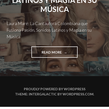
LATINOS Y MAGIA EN SU
MÚSICA
Laura Maré: La Cantautora Colombiana que
Fusiona Pasión, Sonidos Latinos y Magia en su
Música
"LAURA
READ MORE
MARÉ:
LA
CANTAUTORA
COLOMBIANA
QUE
FUSIONA
PASIÓN,
PROUDLY POWERED BY WORDPRESS
SONIDOS
THEME: INTERGALACTIC BY
WORDPRESS.COM
.
LATINOS
Y
MAGIA