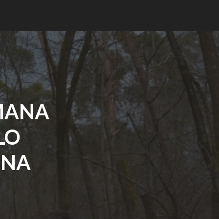
MANA
LO
UNA