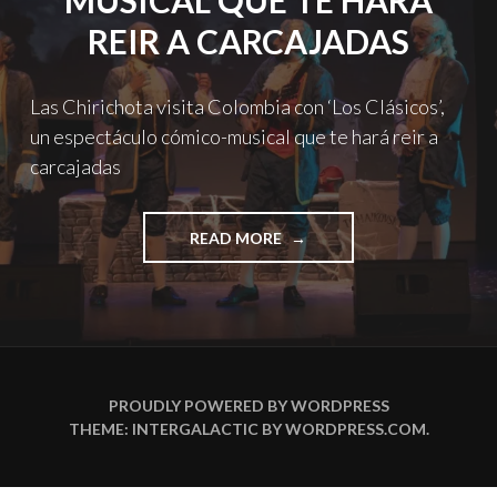
MUSICAL QUE TE HARÁ
REIR A CARCAJADAS
Las Chirichota visita Colombia con ‘Los Clásicos’,
un espectáculo cómico-musical que te hará reir a
carcajadas
"LA
READ MORE
CHIRICHOTA
VISITA
COLOMBIA
CON
‘LOS
CLÁSICOS’,
UN
PROUDLY POWERED BY WORDPRESS
ESPECTÁCULO
THEME: INTERGALACTIC BY
WORDPRESS.COM
.
CÓMICO-
MUSICAL
QUE