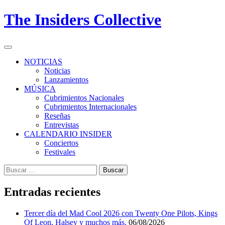
Skip
The Insiders Collective
to
content
Primary
Menu
NOTICIAS
Noticias
Lanzamientos
MÚSICA
Cubrimientos Nacionales
Cubrimientos Internacionales
Reseñas
Entrevistas
CALENDARIO INSIDER
Conciertos
Festivales
Buscar:
Entradas recientes
Tercer día del Mad Cool 2026 con Twenty One Pilots, Kings
Of Leon, Halsey y muchos más.
06/08/2026