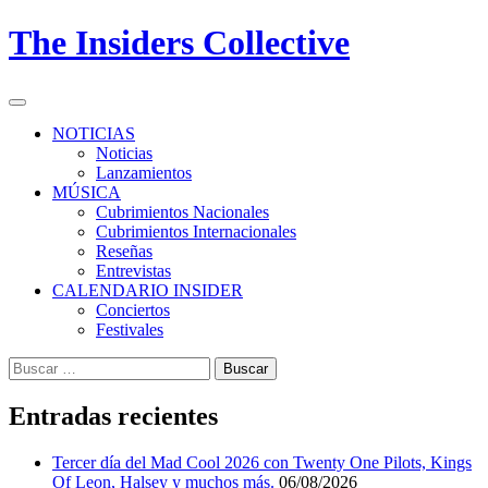
Skip
The Insiders Collective
to
content
Primary
Menu
NOTICIAS
Noticias
Lanzamientos
MÚSICA
Cubrimientos Nacionales
Cubrimientos Internacionales
Reseñas
Entrevistas
CALENDARIO INSIDER
Conciertos
Festivales
Buscar:
Entradas recientes
Tercer día del Mad Cool 2026 con Twenty One Pilots, Kings
Of Leon, Halsey y muchos más.
06/08/2026