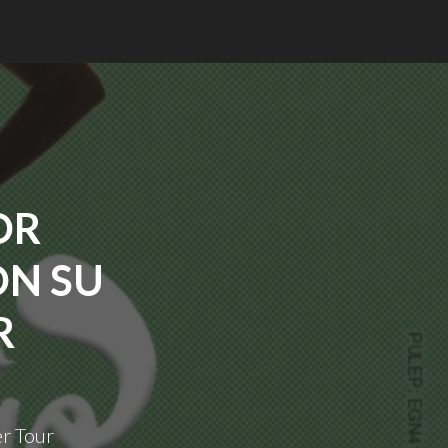
OR
ON SU
R
er Tour