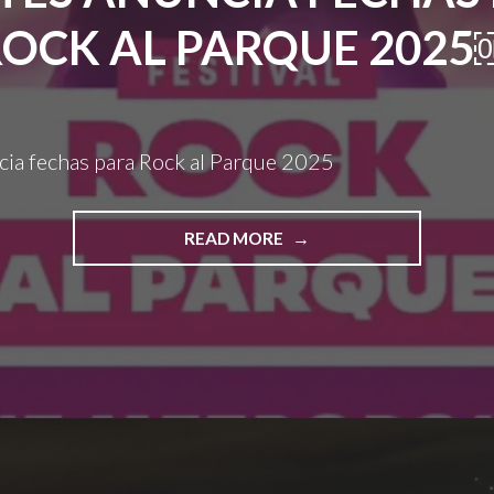
ROCK AL PARQUE 2025
cia fechas para Rock al Parque 2025
"IDARTES
READ MORE
ANUNCIA
FECHAS
PARA
ROCK
AL
PARQUE
2025
￼"