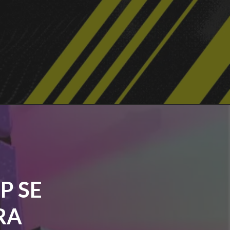
P SE
RA