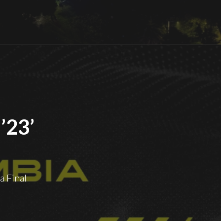
’23’
a Final