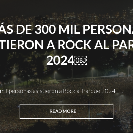
S DE 300 MIL PERSO
TIERON A ROCK AL P
2024￼
mil personas asistieron a Rock al Parque 2024
"MÁS
READ MORE
DE
300
MIL