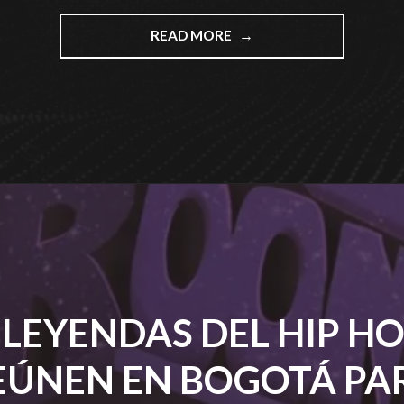
"INICIA
READ MORE
LA
FMS
COLOMBIA
’23’"
 LEYENDAS DEL HIP HO
EÚNEN EN BOGOTÁ PA