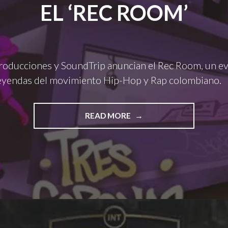
EL ‘REC ROOM’
oducciones y SoundTrip anuncian el Rec Room, un e
 leyendas del movimiento Hip-Hop y Rap colombiano.
"LAS
READ MORE
LEYENDAS
DEL
HIP
HOP
SE
REÚNEN
EN
BOGOTÁ
PARA