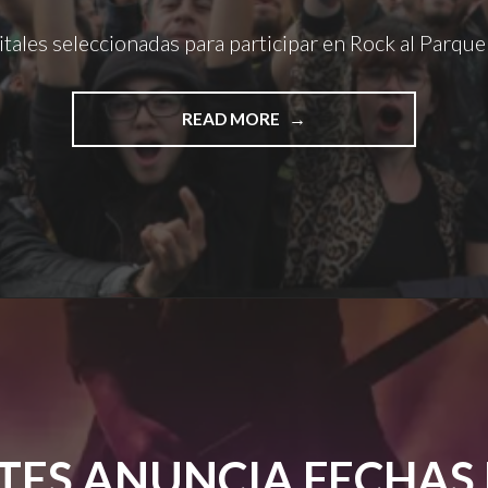
itales seleccionadas para participar en Rock al Parqu
"BANDAS
READ MORE
DISTRITALES
SELECCIONADAS
PARA
PARTICIPAR
EN
ROCK
AL
PARQUE
2025"
TES ANUNCIA FECHAS