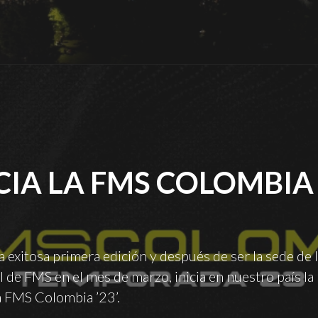
PERSONAS
ASISTIERON
A
ROCK
AL
PARQUE
2024
￼"
CIA LA FMS COLOMBIA 
 exitosa primera edición y después de ser la sede de l
l de FMS en el mes de marzo, inicia en nuestro país la
 FMS Colombia ’23’.