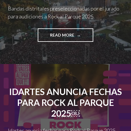
Bandas distritales preseleccionadas por el jurado
para audiciones a Rock al Parque 2025
"BANDAS
READ MORE
DISTRITALES
PRESELECCIONADAS
POR
EL
JURADO
PARA
AUDICIONES
A
IDARTES ANUNCIA FECHAS
ROCK
AL
PARA ROCK AL PARQUE
PARQUE
2025"
2025￼
Idartes anuncia fechas para Rock al Parque 2025