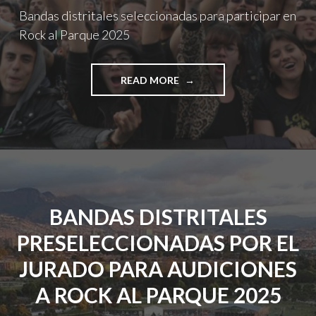
Bandas distritales seleccionadas para participar en
Rock al Parque 2025
"BANDAS
READ MORE
DISTRITALES
SELECCIONADAS
PARA
PARTICIPAR
EN
ROCK
AL
PARQUE
BANDAS DISTRITALES
2025"
PRESELECCIONADAS POR EL
JURADO PARA AUDICIONES
A ROCK AL PARQUE 2025