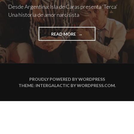
Desde Argentina: Isla de Caras presenta ‘Terca’
Una historia de amor narcisista
"DESDE
READ MORE
ARGENTINA:
ISLA
DE
CARAS
PRESENTA
‘TERCA’
UNA
PROUDLY POWERED BY WORDPRESS
HISTORIA
THEME: INTERGALACTIC BY
WORDPRESS.COM
.
DE
AMOR
NARCISISTA"