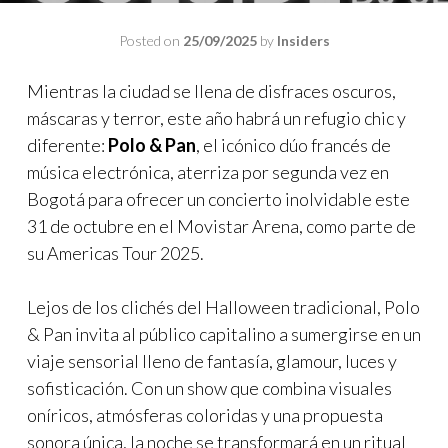
Posted on
25/09/2025
by
Insiders
Mientras la ciudad se llena de disfraces oscuros,
máscaras y terror, este año habrá un refugio chic y
diferente:
Polo & Pan
, el icónico dúo francés de
música electrónica, aterriza por segunda vez en
Bogotá para ofrecer un concierto inolvidable este
31 de octubre en el Movistar Arena, como parte de
su Americas Tour 2025.
Lejos de los clichés del Halloween tradicional, Polo
& Pan invita al público capitalino a sumergirse en un
viaje sensorial lleno de fantasía, glamour, luces y
sofisticación. Con un show que combina visuales
oníricos, atmósferas coloridas y una propuesta
sonora única, la noche se transformará en un ritual