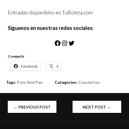
Entradas disponibles en TuBoleta.com
Siguenos en nuestras redes sociales:
Facebook
Instagram
Twitter
Compartir
Facebook
X
Tags:
Polo And Pan
Categories:
Conciertos
POST
←
PREVIOUS POST
NEXT POST
→
NAVIGATION