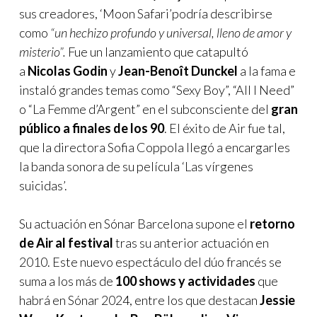
sus creadores, ‘Moon Safari’podría describirse
como
“un hechizo profundo y universal, lleno de amor y
misterio”.
Fue un lanzamiento que catapultó
a
Nicolas Godin
y
Jean-Benoît Dunckel
a la fama e
instaló grandes temas como “Sexy Boy”, “All I Need”
o “La Femme d’Argent” en el subconsciente del
gran
público a finales de los 90
. El éxito de Air fue tal,
que la directora Sofia Coppola llegó a encargarles
la banda sonora de su película ‘Las vírgenes
suicidas’.
Su actuación en Sónar Barcelona supone el
retorno
de Air al festival
tras su anterior actuación en
2010. Este nuevo espectáculo del dúo francés se
suma a los más de
100 shows y actividades
que
habrá en Sónar 2024, entre los que destacan
Jessie