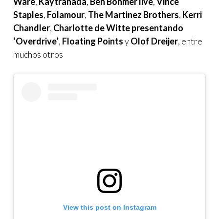
Ware
,
Kaytranada
,
Ben Böhmer live
,
Vince
Staples
,
Folamour
,
The Martinez Brothers
,
Kerri
Chandler
,
Charlotte de Witte presentando
‘Overdrive’
,
Floating Points
y
Olof Dreijer
, entre
muchos otros
View this post on Instagram