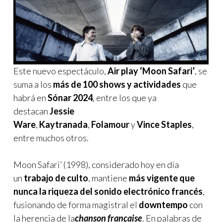
Este nuevo espectáculo,
Air play ‘Moon Safari’
, se
suma a los
más de 100 shows y actividades
que
habrá en
Sónar 2024
, entre los que ya
destacan
Jessie
Ware
,
Kaytranada
,
Folamour
y
Vince Staples
,
entre muchos otros.
Moon Safari’ (1998), considerado hoy en día
un
trabajo de culto
, mantiene
más vigente que
nunca la riqueza del sonido electrónico francés
,
fusionando de forma magistral el
downtempo
con
la herencia de la
chanson française
. En palabras de