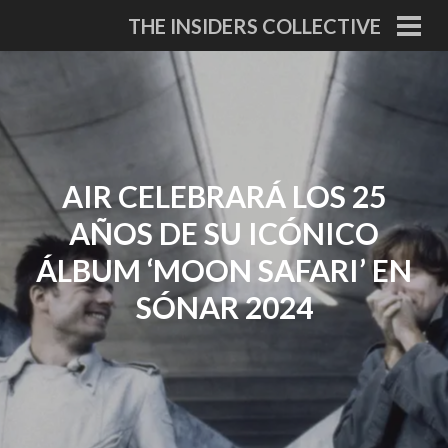
Skip
THE INSIDERS COLLECTIVE
to
PRI
MEN
content
AIR CELEBRARÁ LOS 25
AÑOS DE SU ICÓNICO
ÁLBUM ‘MOON SAFARI’ EN
SÓNAR 2024