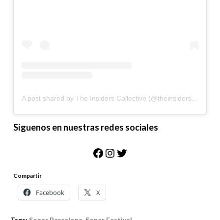
A post shared by The Insiders Collective (@theinsidersco)
Síguenos en nuestras redes sociales
Facebook
Instagram
Twitter
Compartir
Facebook
X
Tags:
Sonar Barcelona
,
Sonar Festival