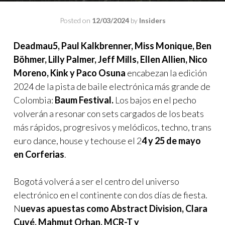
Posted on
12/03/2024
by
Insiders
Deadmau5, Paul Kalkbrenner, Miss Monique, Ben
Böhmer, Lilly Palmer, Jeff Mills, Ellen Allien, Nico
Moreno, Kink y Paco Osuna
encabezan la edición
2024 de la pista de baile electrónica más grande de
Colombia:
Baum Festival.
Los bajos en el pecho
volverán a resonar con sets cargados de los beats
más rápidos, progresivos y melódicos, techno, trans
euro dance, house y techouse el 2
4 y 25 de mayo
en Corferias
.
Bogotá volverá a ser el centro del universo
electrónico en el continente con dos días de fiesta.
N
uevas apuestas como Abstract Division, Clara
Cuvé, Mahmut Orhan, MCR-T y