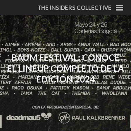
Skip
THE INSIDERS COLLECTIVE
to
PRI
MEN
content
BAUM FESTIVAL: CONOCE
EL LINEUP COMPLETO DE LA
EDICIÓN 2024