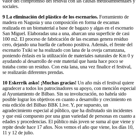
valor del compromiso del festival con las causas medioambientales y
sociales.
9 La eliminación del plástico de los escenarios.
Forramiento de
madera en Nagusia y una composición en forma de escamas
realizada en un biomaterial a base de bagazo y algas en el escenario
San Miguel. Elaboradas una a una, abarcan una superficie de casi
100 m2. El proceso de fabricación de las escamas genera residuo
cero, dejando una huella de carbono positiva. Además, el frente del
escenario Txiki se ha realizado con lana de la oveja carranzana,
poniendo énfasis en la utilización de materiales naturales de Km 0 y
ayudando al desarrollo de este material que hasta hace poco se
trataba como un residuo. Con esta lana, una vez finalice el festival,
se realizarán diferentes prendas.
10 Eskerrik asko! ¡Muchas gracias!
Un año más el festival quiere
agradecer a todos los patrocinadores su apoyo, con mención especial
al Ayuntamiento de Bilbao. Sin su involucración, no habría sido
posible lograr los objetivos en cuanto a desarrollo y crecimiento en
esta edición del Bilbao BBK Live. Y, por supuesto, un
agradecimiento especial al público, que ha disfrutado sin incidentes
y que está compuesto por una gran variedad de personas en cuanto a
edades y procedencias. El público más joven se suma al que viene y
repite desde hace 17 años. Nos vemos el año que viene, los días 10,
11 y 12 de julio.