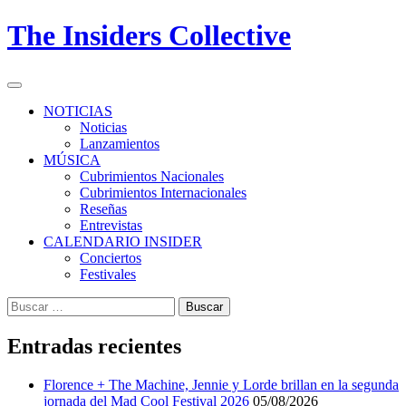
Skip
The Insiders Collective
to
content
Primary
Menu
NOTICIAS
Noticias
Lanzamientos
MÚSICA
Cubrimientos Nacionales
Cubrimientos Internacionales
Reseñas
Entrevistas
CALENDARIO INSIDER
Conciertos
Festivales
Buscar:
Entradas recientes
Florence + The Machine, Jennie y Lorde brillan en la segunda
jornada del Mad Cool Festival 2026
05/08/2026