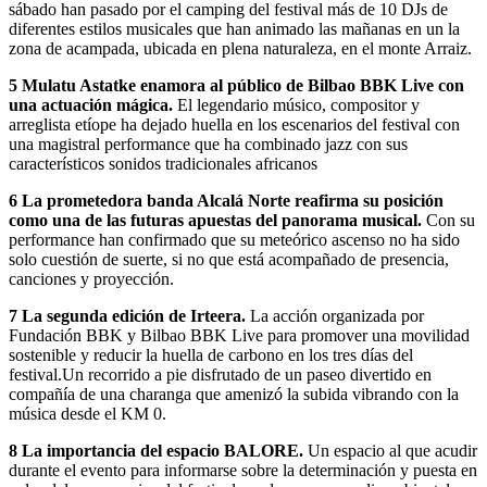
sábado han pasado por el camping del festival más de 10 DJs de
diferentes estilos musicales que han animado las mañanas en un la
zona de acampada, ubicada en plena naturaleza, en el monte Arraiz.
5 Mulatu Astatke enamora al público de Bilbao BBK Live con
una actuación mágica.
El legendario músico, compositor y
arreglista etíope ha dejado huella en los escenarios del festival con
una magistral performance que ha combinado jazz con sus
característicos sonidos tradicionales africanos
6 La prometedora banda Alcalá Norte reafirma su posición
como una de las futuras apuestas del panorama musical.
Con su
performance han confirmado que su meteórico ascenso no ha sido
solo cuestión de suerte, si no que está acompañado de presencia,
canciones y proyección.
7 La segunda edición de Irteera.
La acción organizada por
Fundación BBK y Bilbao BBK Live para promover una movilidad
sostenible y reducir la huella de carbono en los tres días del
festival.Un recorrido a pie disfrutado de un paseo divertido en
compañía de una charanga que amenizó la subida vibrando con la
música desde el KM 0.
8 La importancia del espacio BALORE.
Un espacio al que acudir
durante el evento para informarse sobre la determinación y puesta en