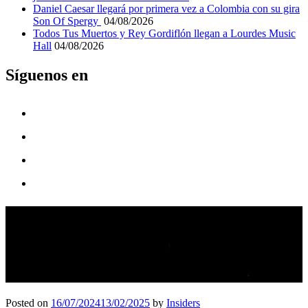
Daniel Caesar llegará por primera vez a Colombia con su gira
Son Of Spergy
04/08/2026
Todos Tus Muertos y Rey Gordiflón llegan a Lourdes Music
Hall
04/08/2026
Síguenos en
Bilbao BBK Live cierra su
edición de 2024 con un balance
muy positivo
Posted on
16/07/2024
13/02/2025
by
Insiders